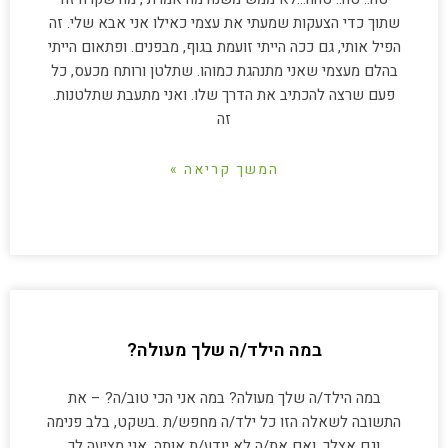
שתוך כדי הצעקות שמעתי את עצמי כאילו אני אבא שלי. זה
הפיל אותי, גם ככה הייתי זועמת בגוף, מבפנים. ופתאום הייתי
בהלם מעצמי שאני מתנהגת כמוהו. שתלטן ורותח מכעס, כל
פעם שרצה להכתיב את הדרך שלו. ואני מתעבת שתלטנות.
זה
המשך קריאה »
במה הילד/ה שלך מעולה?
במה הילד/ה שלך מעולה? במה אני הכי טוב/ה? – את
התשובה לשאלה הזו כל ילד/ה מחפש/ת .בשקט, בלב פנימה
וגם אצלך. ואם את/ה לא יודע/ת אותה, אני מציעה לך