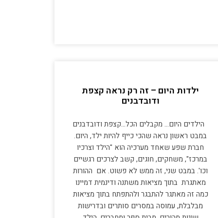
ילדות היום – זה רק נראה קצפת
ודובדבנים
הילדים היום… מקבלים הכל…קצפת ודובדבנים
במבט ראשון נראה שהכי כייף להיות ילד, היום.
חברת שפע שאחד מערכיה הוא "הילד וצרכיו
במרכז", משחקים, חוגים, קשב לצרכים רגשיים
וכו'. במבט שני, זה ממש לא פשוט. אם ההורות
מאתגרת בתוך מציאות משתנה ודינמית דמיינו
כמה זה מאתגר להתבגר ולהתפתח בתוך מציאות
מבלבלת, עמוסה במסרים סותרים ובדרישות
שונות מהורים, מבית ספר ומחברים. הילד