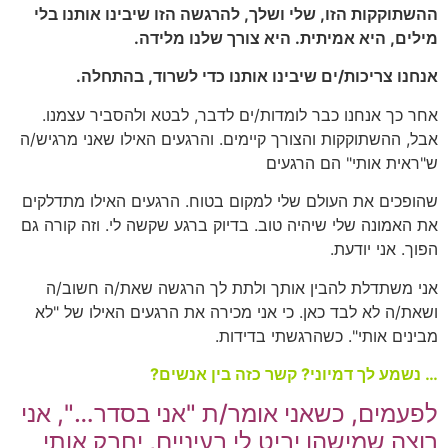
ההשתוקקות הזו, שלי ושלך, להרגשה הזו שיבינו אותנו בלי
מילים, היא אמיתית. היא צורך שלנו מלידה.
אנחנו צריכות/ים שיבינו אותנו כדי לשרוד, בהתחלה.
אחר כך אנחנו כבר לומדות/ים לדבר, לבטא ולהסביר עצמנו.
אבל, ההשתוקקות והצורך קיימים. והרגעים האילו שאני מרגיש/ה
ש"ראית אותי" הם הרגעים
שהופכים את העולם שלי למקום בטוח. הרגעים האילו מתדלקים
את האמונה שלי שיהיה טוב. בדיוק ברגע שקשה לי. וזה קורה גם
הפוך. אני יודעת.
אני משתדלת להבין אותך ולתת לך הרגשה שאת/ה חשוב/ה
ושאת/ה לא לבד כאן. כי אני מכירה את הרגעים האילו של "לא
מבינים אותי". כשהרגשתי בדידות.
…
נשמע לך דמיוני? קשר כזה בין אנשים?
לפעמים, כשאני אומר/ת "אני בסדר…", אני
רוצה שמישהו יביט לי בעיניים, יחבק אותי