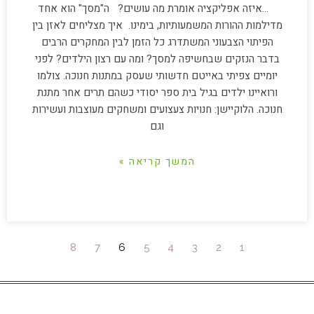
…איזה אפליקציה אומרת מה עושים? ה"מסך" הוא אחד
מדילמות ההורות המשמעותיות, בימינו. איך מצליחים לאזן בין
הפיתוי הצבעוני המשתדרג כל הזמן לבין המחקרים הרבים
בדבר הנזקים שבחשיפה למסך? ומה עם רצון הילדים? לפני
יומיים צפיתי באייטם חדשותי שעסק במתנות חנוכה. צולמו
ורואיינו ילדים בגיל בית ספר יסודי כשהם תרים אחר מתנת
חנוכה. הלוקיישן: חנויות צעצועים ומשחקים מעוצבות ועשירות
וגם
המשך קריאה »
8
7
6
5
4
3
2
1