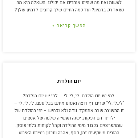
לעשות ואת מה שהיינו אומרים אם יכולנו…השאלה היא מה
נשאר רק בדמיון? ועד כמה החיים שלך קרובים לדמיון שלך?
המשך קריאה »
יום הולדת
למי יש יום הולדת…לי, לי, לי למי יש יום הולדת?
"לי..לי..לי" שרים דץ ודצה ואנחנו איתם בכל פעם. לי, לי, לי –
זו התשובה שבה אתמקד. נודה ולא נכחיש – ימי ההולדת של
ילדינו הם הפקות. ישנה תעשייה שלמה של אנשים
שמתפרנסים בכבוד מימי ההולדת וקהל לקוחות בלתי פוסק.
ההורים משקיעים זמן, כסף, אהבה ותכנון ביצירת האירוע