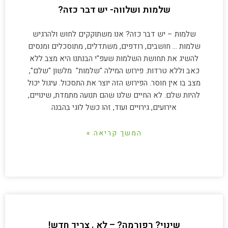
שלמות ושלווה- יש דבר כזה?
שלמות – יש דבר כזה? אנו משתוקקים לחוש ולהרגיש
שלמות … חושבים, רודפים, משתדלים, מתוסכלים ומנסים
להשיג את תחושת השלמות שעפ"י הבנתנו היא מצב ללא
כאב וללא טרדות. פירוש המילה "שלמות" מלשון "שלם",
מצב בו אין חוסר. הפירוש הזה יוצר את התסכול. עיגול יכול
להיות שלם. לא החיים שלנו שהם תנועה מתמדת, שינויים,
אירועים, גירויים ועוד, זהו כשל לוגי בהבנה
המשך קריאה »
שינוי? רפורמה? – לא . צריך חדש!