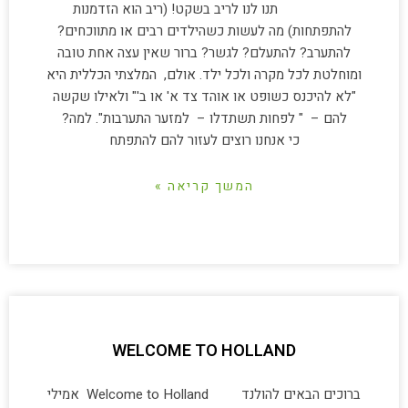
תנו לנו לריב בשקט! (ריב הוא הזדמנות
להתפתחות) מה לעשות כשהילדים רבים או מתווכחים?
להתערב? להתעלם? לגשר? ברור שאין עצה אחת טובה
ומוחלטת לכל מקרה ולכל ילד. אולם, המלצתי הכללית היא
"לא להיכנס כשופט או אוהד צד א' או ב'" ולאילו שקשה
להם – " לפחות תשתדלו – למזער התערבות". למה?
כי אנחנו רוצים לעזור להם להתפתח
המשך קריאה »
WELCOME TO HOLLAND
ברוכים הבאים להולנד Welcome to Holland אמילי