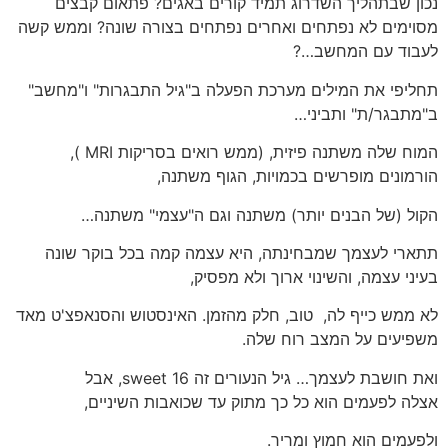
נכון שבתהליך השדרוג תמיד קורים באגים? פתאום קבצים
מסוימים לא נפתחים ואחרים נפתחים בצורה שונה? וממש קשה
לעבוד עם המחשב…?
תחליפי את המילים מערכת הפעלה ב"גיל התבגרות" ו"מחשב"
ב"מתבגר/ת" ותביני…
המוח שלה משתנה פיזית, (ממש רואים בסריקות MRI ),
הורמונים מופרשים בכמויות, הגוף משתנה,
הקול (של הבנים יותר) משתנה וגם ה"עצמי" משתנה…
תתארי לעצמך שמבחינתה, היא עצמה קמה בכל בוקר שונה
בעיני עצמה, והשינוי ארוך ולא מפסיק,
לא ממש כייף לה, טוב, חלק מהזמן. האינסטוש והסנאפצ'ט מאד
משפיעים על המצב רוח שלה.
ואת חושבת לעצמך… גיל הנעורים זה sweet 16, אבל
אצלה לפעמים הוא כל כך מתוק עד שכואבות השיניים,
ולפעמים הוא חמוץ ומריר.