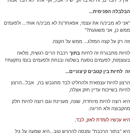
"אין לי חברים, זה לא בדיוק, יש לי אבל, אף אחד לא חבר אמת"
הבלבלה הפנימית…
"אני לא מבינ/ה את עצמי, אפאחד/ת לא מבינ/ה אותי… ולפעמים
ממש כן, אני משוגעת?"
וזה רק על קצה המזלג… ממש על הקצה.
להיות מתבגרת זה לחיות
בתוך
רכבת הרים רגשית, מלאה
בעוצמות, לפעמים נוסעת בשלווה ובנחת ולפעמים בום! נתקעתי!
זה לחיות בין קטבים קיצוניים…
הרצון להיות עצמאית ולהחליט לבד מתגבש בה, אבל…הרצון
להיות בשייכות עדיין חזק אצלה,
היא רוצה להיות מיוחדת, שונה, מעניינת וגם רוצה להיות חלק
מהקבוצה ולא חריגה.
היא עכשיו לומדת לאזן, לבד.
היא "בתוך הרכבת" ומנסה להרגיש טוב…היא שמעה על גיל