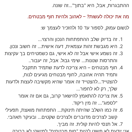
ההתבגרות, אבל, היא "בתוך"…זה שונה.
מה את יכולה לעשות? – לאהוב ולהיות חוף מבטחים.
לנשום עמוק, לספור עד 10 ולהזכיר לעצמך ש:
זה בדיוק שלב ההתפתחות הנכון והרצוי…
היא מגבשת זהות עצמאית, דעה אישית… זה חשוב ונכון.
זה נשמע אישי אבל זה לא אישי, גם כשמטיחים בך עקיצות
והתרסות שנונות… שימי גבול. אבל, זה יעבור..
חוף מבטחים – היא צריכה לדעת שתמיד תתקבל
ותמיד תהיה אהובה, לחוף מבטחים מגיעים לנוח,
להצטייד…להצטייד זה אומר שהיא מקשיבה לעצות ולדעות
שלך, רק לא לחפור…
את צריכה להתאמץ להישאר קרוב, גם אם זה אומר
"לספוג"… זה מין ריקוד.
זה כמו השלב שהיתה תינוקת… התפתחות מואצת, תפעילי
קשב לצרכים מדוברים ולצרכים שקטים… ובעיקר תאהבי.
אל תנסי להיות קולית. זה מביך.
אני יודעת לא פשוט להיות "חוף מבטחים" למישהי לא ברורה,