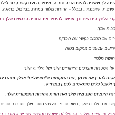
ה לך שאיפה להיות הורה טוב.ה, מיטיב.ה ועם קשר קרוב לילד
שרצית, שתכננת… ובכלל – ההורות מלווה במתח, בבלבול, בדאגה.
די הלחץ הידועים וכן, אפשר להיטיב את החוויה הרגשית שלך בה
בית שלך.
רים של תסכול בקשר עם הילד/ה
ועים יומיומיים ממקום בטוח
חושת מלכוד
על המטרות והצרכים הייחודיים שלך ושל הילד.ה שלך
מקום להבין את עצמך, את המקומות ש"מופעלים" אצלך ומהם עו
 ולקבל כלים מותאמים לכם.ן במדוייק.
ת היומיום הפנימית שלך ואת חווית ההורות התפקודית שלך.
 עם הילד.ה שלך, חיזוק הדימוי העצמי ההורי שלך והדרכה הורית.
מגיע עד קצות העלים, גם הילד/ה יושפעו מהשינוי שתניעי וכמובן ג