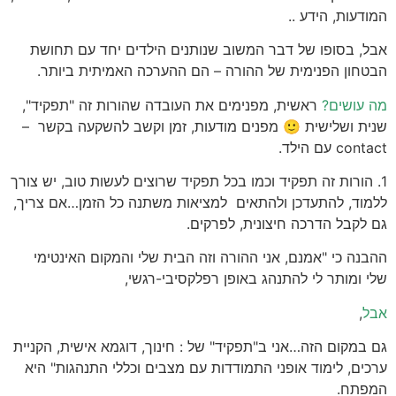
המודעות, הידע ..
אבל, בסופו של דבר המשוב שנותנים הילדים יחד עם תחושת
הבטחון הפנימית של ההורה – הם ההערכה האמיתית ביותר.
מה עושים?
ראשית, מפנימים את העובדה ש
הורות זה "תפקיד",
שנית ושלישית 🙂 מפנים מודעות, זמן וקשב להשקעה בקשר –
contact עם הילד.
1. הורות זה תפקיד וכמו בכל תפקיד שרוצים לעשות טוב, יש צורך
ללמוד, להתעדכן ולהתאים למציאות משתנה כל הזמן…אם צריך,
גם לקבל הדרכה חיצונית, לפרקים.
ההבנה כי "אמנם, אני ההורה וזה הבית שלי והמקום האינטימי
שלי ומותר לי להתנהג באופן רפלקסיבי-רגשי,
אבל
,
גם במקום הזה…אני ב"תפקיד" של : חינוך, דוגמא אישית, הקניית
ערכים, לימוד אופני התמודדות עם מצבים וכללי התנהגות" היא
המפתח.