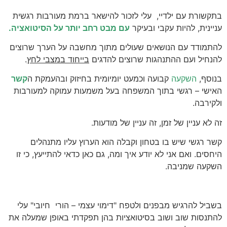
בתקשורת עם ילדיי, עלי לזכור להישאר ברמת מעורבות רגשית
עניינית, להיות עקבי ובעיקר
עם מבט רחב יותר על הסיטואציה.
להתמודד עם הנושאים שעולים מתוך מחשבה על הערך שרוצים
להנחיל ועם ההתנהגות שרוצים להדגים
בייחוד במצבי לחץ
.
בנוסף,
השקעה
קבועה וכמעט יומיומית בחיזוק ובהעמקת ה
קשר
ה
אישי – רגשי בתוך המשפחה בעל משמעות עמוקה למעורבות
ולקירבה.
זה לא עניין של זמן, זה עניין של מודעות.
קשר רגשי שיש בו בטחון וקבלה הוא הערוץ עליו מתנהלים
היחסים. ואם אני לא יודע איך ומה, גם כאן כדאי להתייעץ, כי זו
השקעה שמניבה.
בשביל להרגיש מבפנים ולטפח "דימוי עצמי – הורי חיובי" עלי
להתנסות שוב ושוב בסיטואציות בהן תפקדתי באופן שמעלה את